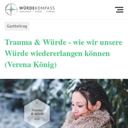
Gastbeitrag
Trauma & Würde - wie wir unsere
Würde wiedererlangen können
(Verena König)