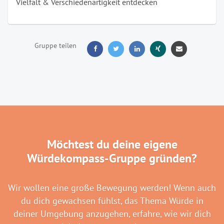
Vielfalt & Verschiedenartigkeit entdecken
Gruppe teilen





Möchtest du deine eigene
Würdekompass-Gruppe gründen?
Wir wollen eine große Bewegung werden! Wenn auch
du dich gewachsen fühlst, das Thema Würde in
deiner Umgebung anzugehen, erfahre, wie wir dich