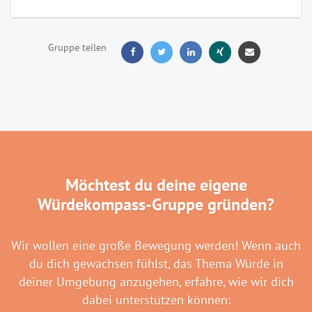
Gruppe teilen





Möchtest du deine eigene
Würdekompass-Gruppe gründen?
Wir wollen eine große Bewegung werden! Wenn auch
du dich gewachsen fühlst, das Thema Würde in
deiner Umgebung anzugehen, erfahre, wie wir dich
dabei unterstützen können: