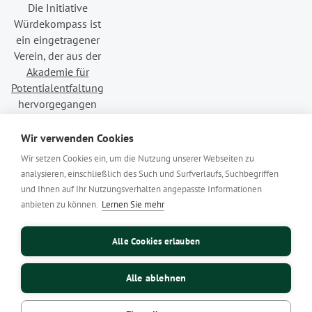
Die Initiative
Würdekompass ist
ein eingetragener
Verein, der aus der
Akademie für
Potentialentfaltung
hervorgegangen
ist.
Wir verwenden Cookies
Wir setzen Cookies ein, um die Nutzung unserer Webseiten zu
analysieren, einschließlich des Such und Surfverlaufs, Suchbegriffen
In Verbundenheit
und Ihnen auf Ihr Nutzungsverhalten angepasste Informationen
mit
liebevoll.jetzt
anbieten zu können.
Lernen Sie mehr
Alle Cookies erlauben
Cookie-Einstellungen
Datenschutzerklärung
Alle ablehnen
Impressum