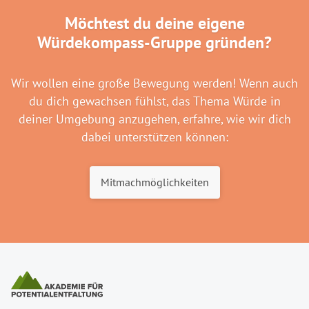
Möchtest du deine eigene
Würdekompass-Gruppe gründen?
Wir wollen eine große Bewegung werden! Wenn auch
du dich gewachsen fühlst, das Thema Würde in
deiner Umgebung anzugehen, erfahre, wie wir dich
dabei unterstützen können:
Mitmachmöglichkeiten