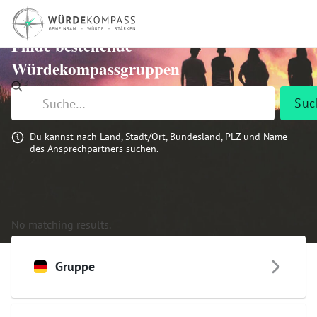
Finde bestehende
Würdekompassgruppen
Du kannst nach Land, Stadt/Ort, Bundesland, PLZ und Name
des Ansprechpartners suchen.
No matching results.
Gruppe