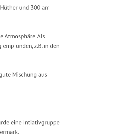
d Hüther und 300 am
e Atmosphäre. Als
 empfunden, z.B. in den
e gute Mischung aus
rde eine Intiativgruppe
kermark.