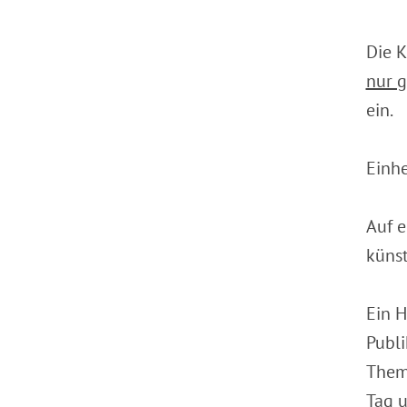
Die K
nur g
ein.
Einh
Auf e
künst
Ein H
Publ
Thema
Tag u