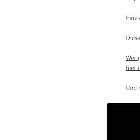
Eine
Diese
Wer g
hier 
Und n