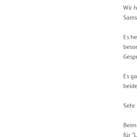
Wir h
Sams
Es he
beson
Gespr
Es ga
beide
Sehr 
Beim 
für "