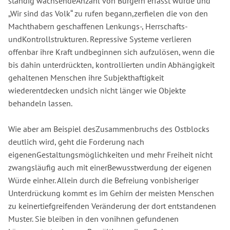
ständig wachsendeAnzahl von Bürgern erfasst wurde und
„Wir sind das Volk“ zu rufen begann,zerfielen die von den
Machthabern geschaffenen Lenkungs-, Herrschafts-
undKontrollstrukturen. Repressive Systeme verlieren
offenbar ihre Kraft undbeginnen sich aufzulösen, wenn die
bis dahin unterdrückten, kontrollierten undin Abhängigkeit
gehaltenen Menschen ihre Subjekthaftigkeit
wiederentdecken undsich nicht länger wie Objekte
behandeln lassen.
Wie aber am Beispiel desZusammenbruchs des Ostblocks
deutlich wird, geht die Forderung nach
eigenenGestaltungsmöglichkeiten und mehr Freiheit nicht
zwangsläufig auch mit einerBewusstwerdung der eigenen
Würde einher. Allein durch die Befreiung vonbisheriger
Unterdrückung kommt es im Gehirn der meisten Menschen
zu keinertiefgreifenden Veränderung der dort entstandenen
Muster. Sie bleiben in den vonihnen gefundenen