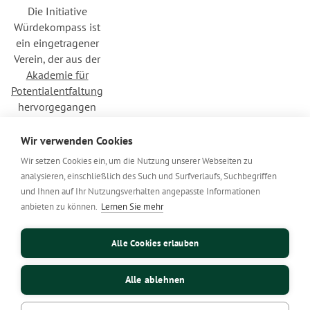
Die Initiative
Würdekompass ist
ein eingetragener
Verein, der aus der
Akademie für
Potentialentfaltung
hervorgegangen
ist.
Wir verwenden Cookies
Wir setzen Cookies ein, um die Nutzung unserer Webseiten zu
analysieren, einschließlich des Such und Surfverlaufs, Suchbegriffen
In Verbundenheit
und Ihnen auf Ihr Nutzungsverhalten angepasste Informationen
mit
liebevoll.jetzt
anbieten zu können.
Lernen Sie mehr
Alle Cookies erlauben
Cookie-Einstellungen
Datenschutzerklärung
Alle ablehnen
Impressum