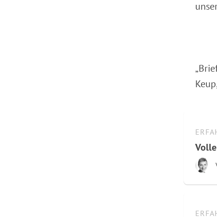
unser
„Brie
Keup,
ERFA
Voll
ERFA