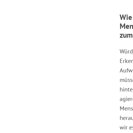
Wie 
Mens
zum
Würd
Erken
Aufw
müss
hinte
agier
Mensc
herau
wir e