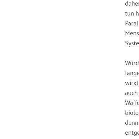
daher
tun h
Paral
Mensc
Syst
Würd
lang
wirkl
auch
Waffe
biolo
denn
entg