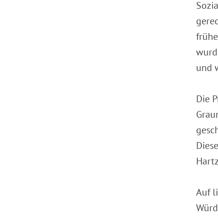
Sozia
gered
frühe
wurde
und w
Die P
Graum
gesch
Diese
Hart
Auf l
Würde