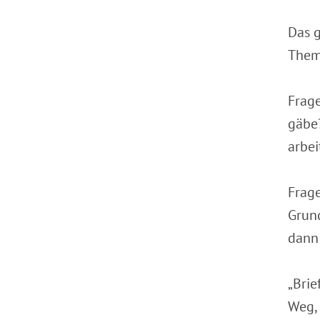
Das g
Them
Frag
gäbe?
arbei
Frage
Grun
dann 
„Brie
Weg, 